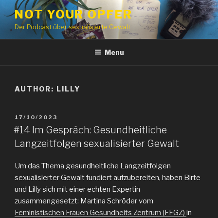
Skip
NOT YOUR OPFER
to
Der Podcast über sexualisierte Gewalt
content
Menu
AUTHOR:
LILLY
POSTED
17/10/2023
ON
#14 Im Gespräch: Gesundheitliche
Langzeitfolgen sexualisierter Gewalt
Um das Thema gesundheitliche Langzeitfolgen
sexualisierter Gewalt fundiert aufzubereiten, haben Birte
und Lilly sich mit einer echten Expertin
zusammengesetzt: Martina Schröder vom
Feministischen Frauen Gesundheits Zentrum (FFGZ)
in