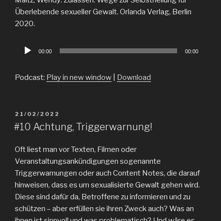
Maitz, Wendy: Zulassen. Wege zur Selbstheilung für
Überlebende sexueller Gewalt. Orlanda Verlag, Berlin
2020.
Audio
00:00
00:00
Player
Podcast:
Play in new window
|
Download
POSTED
21/02/2022
ON
#10 Achtung, Triggerwarnung!
Oft liest man vor Texten, Filmen oder
Veranstaltungsankündigungen sogenannte
Triggerwarnungen oder auch Content Notes, die darauf
hinweisen, dass es um sexualisierte Gewalt gehen wird.
Diese sind dafür da, Betroffene zu informieren und zu
schützen – aber erfüllen sie ihren Zweck auch? Was an
ihnen ist sinnvoll und was problematisch? Und wäre es