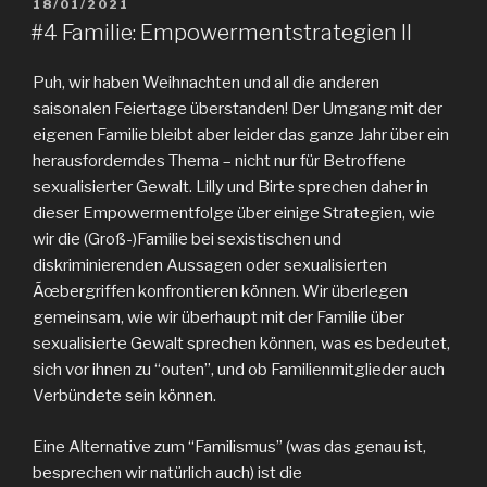
POSTED
18/01/2021
ON
#4 Familie: Empowermentstrategien II
Puh, wir haben Weihnachten und all die anderen
saisonalen Feiertage überstanden! Der Umgang mit der
eigenen Familie bleibt aber leider das ganze Jahr über ein
herausforderndes Thema – nicht nur für Betroffene
sexualisierter Gewalt. Lilly und Birte sprechen daher in
dieser Empowermentfolge über einige Strategien, wie
wir die (Groß-)Familie bei sexistischen und
diskriminierenden Aussagen oder sexualisierten
Ãœbergriffen konfrontieren können. Wir überlegen
gemeinsam, wie wir überhaupt mit der Familie über
sexualisierte Gewalt sprechen können, was es bedeutet,
sich vor ihnen zu “outen”, und ob Familienmitglieder auch
Verbündete sein können.
Eine Alternative zum “Familismus” (was das genau ist,
besprechen wir natürlich auch) ist die