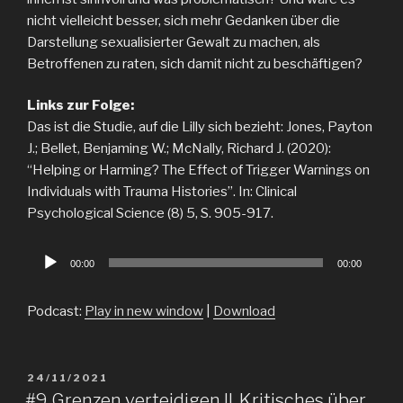
nicht vielleicht besser, sich mehr Gedanken über die
Darstellung sexualisierter Gewalt zu machen, als
Betroffenen zu raten, sich damit nicht zu beschäftigen?
Links zur Folge:
Das ist die Studie, auf die Lilly sich bezieht: Jones, Payton
J.; Bellet, Benjaming W.; McNally, Richard J. (2020):
“Helping or Harming? The Effect of Trigger Warnings on
Individuals with Trauma Histories”. In: Clinical
Psychological Science (8) 5, S. 905-917.
Audio
00:00
00:00
Player
Podcast:
Play in new window
|
Download
POSTED
24/11/2021
ON
#9 Grenzen verteidigen II. Kritisches über