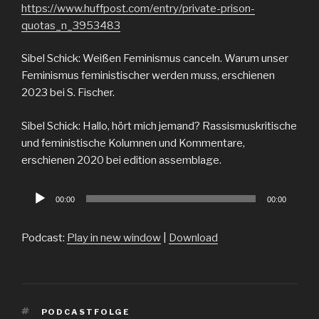
https://www.huffpost.com/entry/private-prison-
quotas_n_3953483
Sibel Schick: Weißen Feminismus canceln. Warum unser
Feminismus feministischer werden muss, erschienen
2023 bei S. Fischer.
Sibel Schick: Hallo, hört mich jemand? Rassismuskritische
und feministische Kolumnen und Kommentare,
erschienen 2020 bei edition assemblage.
Audio
00:00
00:00
Player
Podcast:
Play in new window
|
Download
TAGS
PODCASTFOLGE