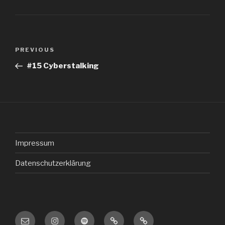
Post
Previous
PREVIOUS
navigation
Post
#15 Cyberstalking
Impressum
Datenschutzerklärung
Email
Instagram
Spotify
iTunes
Deezer