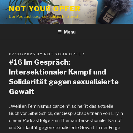
Skip
NOT YOUR OPFER
to
Der Podcast über sexualisierte Gewalt
content
Menu
POSTED
07/07/2025
BY
NOT YOUR OPFER
ON
#16 Im Gespräch:
Intersektionaler Kampf und
Solidarität gegen sexualisierte
Gewalt
„Weißen Feminismus canceln“, so heißt das aktuelle
Buch von Sibel Schick, der Gesprächspartnerin von Lilly in
dieser Podcastfolge zum Thema intersektionaler Kampf
und Solidarität gegen sexualisierte Gewalt. In der Folge