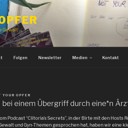
 OPFER
te Gewalt
st
Folgen
Newsletter
Medien
Kontakt
T YOUR OPFER
bei einem Übergriff durch eine*n Ärz
om Podcast “Clitoria’s Secrets”, in der Birte mit den Hosts 
 Gewalt und Gyn-Themen gesprochen hat, haben wir eine kl