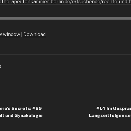
hotherapeutenkammer-berlin.de/ratsuchende/rechte-und
ew window
|
Download
E
oria’s Secrets: #69
#14 Im Gespräc
lt und Gynäkologie
Langzeitfolgen se