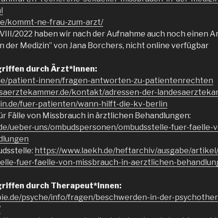
l
.de/kommt-ne-frau-zum-arzt/
 VIII/2022 haben wir nach der Aufnahme auch noch einen A
n der Medizin” von Jana Borchers, nicht online verfügbar
riffen durch Ärzt*innen:
de/patient-innen/fragen-antworten-zu-patientenrechten
esaerztekammer.de/kontakt/adressen-der-landesaerztek
in.de/fuer-patienten/wann-hilft-die-kv-berlin
ür Fälle von Missbrauch in ärztlichen Behandlungen:
.de/ueber-uns/ombudspersonen/ombudsstelle-fuer-faelle-v
dlungen
udsstelle:
https://www.laekh.de/heftarchiv/ausgabe/artikel
elle-fuer-faelle-von-missbrauch-in-aerztlichen-behandlu
griffen durch Therapeut*innen:
pie.de/psyche/info/fragen/beschwerden-in-der-psychothe
/