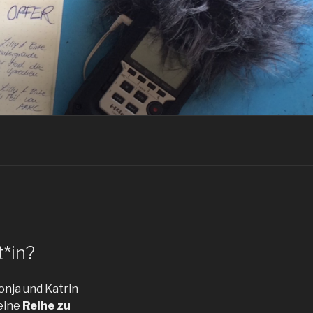
t*in?
Ronja und Katrin
eine
Reihe zu