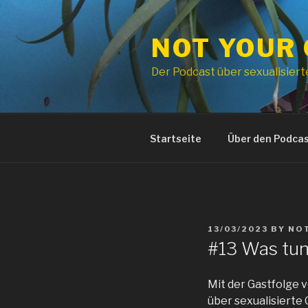
Skip
to
NOT YOUR
content
Der Podcast über sexualisier
Startseite
Über den Podca
POSTED
13/03/2023
BY
NO
ON
#13 Was tun 
Mit der Gastfolge v
über sexualisierte