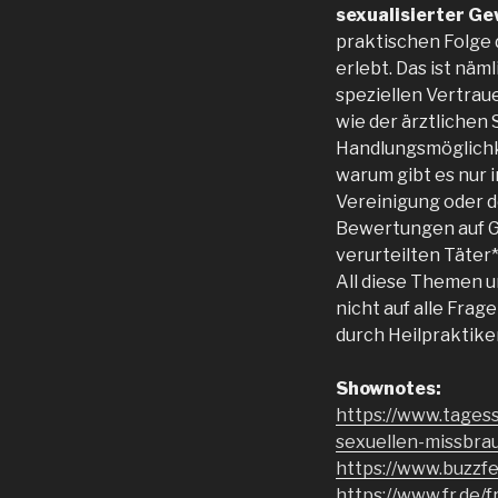
sexualisierter G
praktischen Folge 
erlebt. Das ist nä
speziellen Vertrau
wie der ärztlichen 
Handlungsmöglichke
warum gibt es nur 
Vereinigung oder 
Bewertungen auf G
verurteilten Täter
All diese Themen u
nicht auf alle Fra
durch Heilpraktike
Shownotes:
https://www.tagess
sexuellen-missbra
https://www.buzzf
https://www.fr.de/