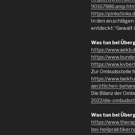
90167886.amp.htm
https://pinkstinks
In den an.schlägen
entdeckt: “Gewalt i
Was tun bei Überg
https://www.aekb.
https://www.bund
https://www.kvberl
Zur Ombudsstelle f
https://www.laekh
aerztlichen-behan
Die Bilanz der Omb
2022/die-ombudsst
Was tun bei Über
https://www.thera
bei-heilpraktikern