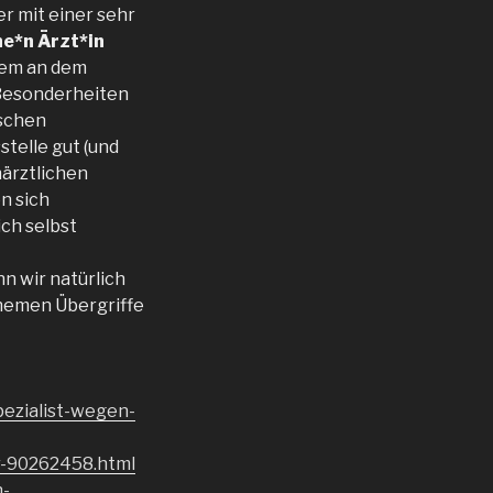
er mit einer sehr
ne*n Ärzt*in
erem an dem
 Besonderheiten
ischen
telle gut (und
närztlichen
n sich
ch selbst
n wir natürlich
Themen Übergriffe
pezialist-wegen-
r-90262458.html
n-