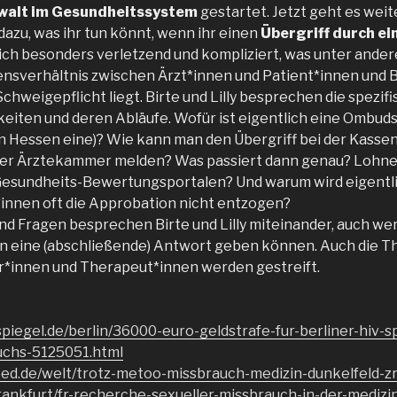
ewalt im Gesundheitssystem
gestartet. Jetzt geht es weit
dazu, was ihr tun könnt, wenn ihr einen
Übergriff durch ei
mlich besonders verletzend und kompliziert, was unter and
ensverhältnis zwischen Ärzt*innen und Patient*innen und
Schweigepflicht liegt. Birte und Lilly besprechen die spezif
iten und deren Abläufe. Wofür ist eigentlich eine Ombudss
in Hessen eine)? Wie kann man den Übergriff bei der Kasse
der Ärztekammer melden? Was passiert dann genau? Lohne
esundheits-Bewertungsportalen? Und warum wird eigentli
*innen oft die Approbation nicht entzogen?
nd Fragen besprechen Birte und Lilly miteinander, auch wen
gen eine (abschließende) Antwort geben können. Auch die 
r*innen und Therapeut*innen werden gestreift.
piegel.de/berlin/36000-euro-geldstrafe-fur-berliner-hiv-s
uchs-5125051.html
eed.de/welt/trotz-metoo-missbrauch-medizin-dunkelfeld-z
frankfurt/fr-recherche-sexueller-missbrauch-in-der-medizi