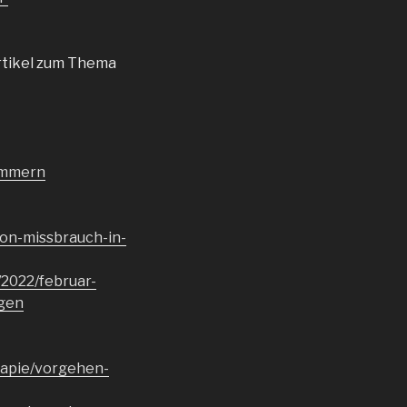
rtikel zum Thema
ammern
on-missbrauch-in-
/2022/februar-
ngen
rapie/vorgehen-